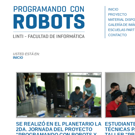
INICIO
PROYECTO
MATERIAL DISPO
GALERÍA DE IM
ESCUELAS PART
CONTACTO
USTED ESTÁ EN:
INICIO
SE REALIZÓ EN EL PLANETARIO LA
ESTUDIANT
2DA. JORNADA DEL PROYECTO
TÉCNICAS P
"PROGRAMANDO CON ROBOTS Y
TALLER "P